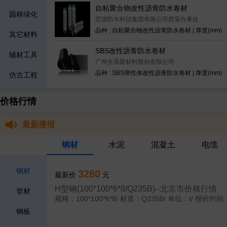
自粘聚合物改性沥青防水卷材
园林绿化
宏源防水科技集团有限公司西安办事处
其它材料
SBS改性沥青防水卷材
辅材工具
广州全系新材料股份有限公司
仿古工程
装配式
价格行情
防疫、防护用
最新播报
绿色建材
品
钢材
水泥
混凝土
电缆
水利工程
钢材
3280
最新价
元
H型钢(100*100*6*8/Q235B)--北京市价格行情
管材
规格：100*100*6*8/
材质：Q235B/
单位：t/
报价时间：2
钢板